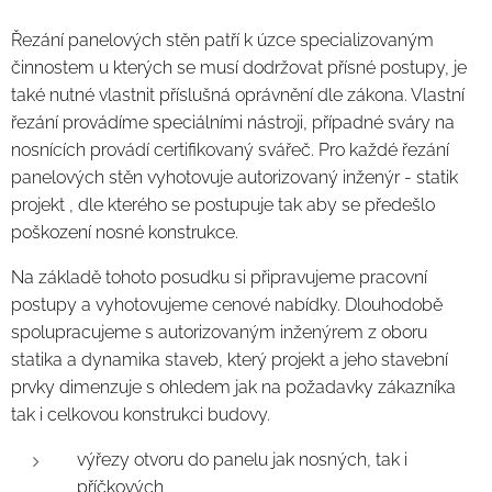
Řezání panelových stěn patří k úzce specializovaným
činnostem u kterých se musí dodržovat přísné postupy, je
také nutné vlastnit příslušná oprávnění dle zákona. Vlastní
řezání provádíme speciálními nástroji, případné sváry na
nosnících provádí certifikovaný svářeč. Pro každé řezání
panelových stěn vyhotovuje autorizovaný inženýr - statik
projekt , dle kterého se postupuje tak aby se předešlo
poškození nosné konstrukce.
Na základě tohoto posudku si připravujeme pracovní
postupy a vyhotovujeme cenové nabídky. Dlouhodobě
spolupracujeme s autorizovaným inženýrem z oboru
statika a dynamika staveb, který projekt a jeho stavební
prvky dimenzuje s ohledem jak na požadavky zákazníka
tak i celkovou konstrukci budovy.
výřezy otvoru do panelu jak nosných, tak i
příčkových