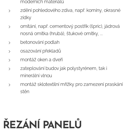
moderních materiálů
zdění pohledového zdiva, např. komíny, okrasné
zídky
omítání, např. cementový postřik (špric), jádrová
nosná omítka (hrubá), štukové omítky, ...
betonování podlah
osazování překladů
montáž oken a dveří
zateplování budov jak polystyrénem, tak i
minerální vlnou
montáž sklotextilní mřížky pro zamezení praskání
stěn
ŘEZÁNÍ PANELŮ